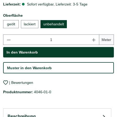
Lieferzeit:
Sofort verfügbar, Lieferzeit: 3-5 Tage
auswählen
Oberfläche
geölt
lackiert
unbehandelt
Produkt Anzahl: Gib den gewünschten Wert ei
Meter
In den Warenkorb
Muster in den Warenkorb
| Bewertungen
Produktnummer:
4046-01-0
Beschreibung