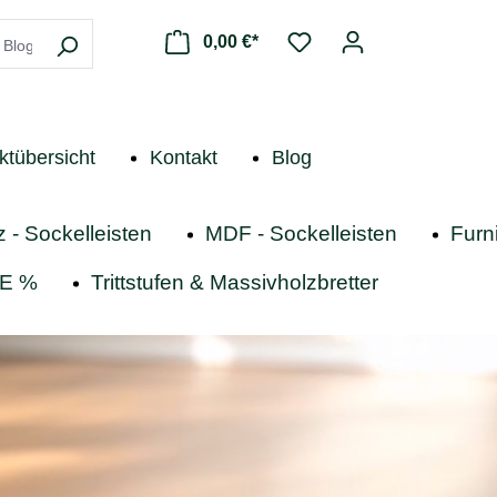
0,00 €*
ktübersicht
Kontakt
Blog
z - Sockelleisten
MDF - Sockelleisten
Furni
E %
Trittstufen & Massivholzbretter