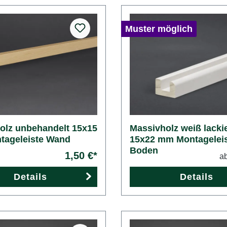
Muster möglich
olz unbehandelt 15x15
Massivholz weiß lackie
ageleiste Wand
15x22 mm Montagelei
Boden
1,50 €*
a
Details
Details