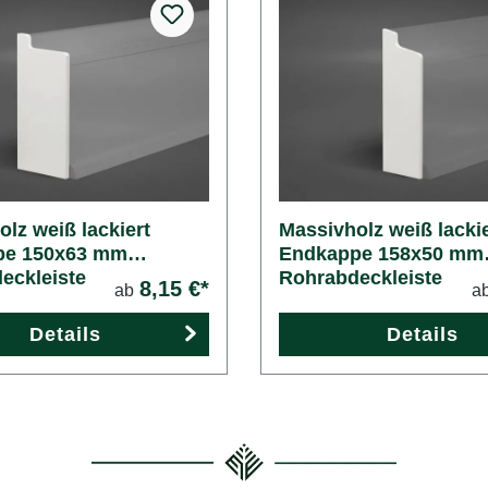
lz weiß lackiert
Massivholz weiß lackie
pe 150x63 mm
Endkappe 158x50 mm
eckleiste
Rohrabdeckleiste
8,15 €*
ab
a
Details
Details