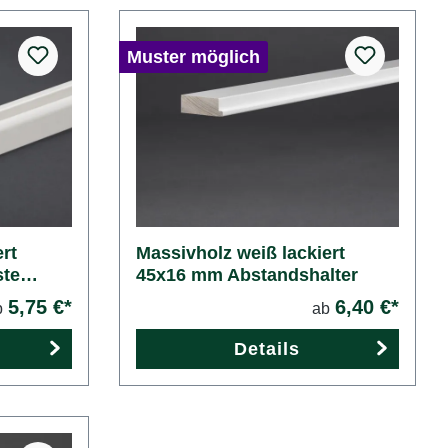
Muster möglich
rt
Massivholz weiß lackiert
ste
45x16 mm Abstandshalter
5,75 €*
6,40 €*
b
ab
Details