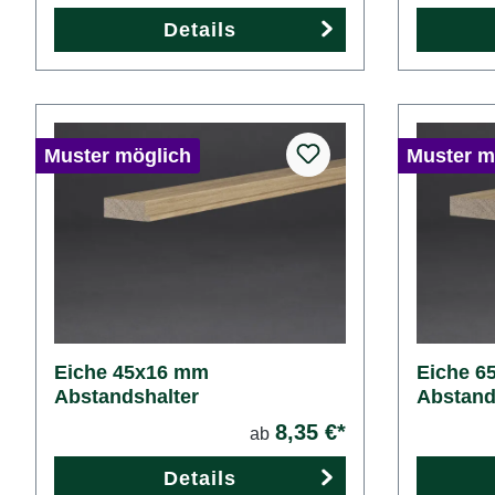
Details
Muster möglich
Muster m
Eiche 45x16 mm
Eiche 6
Abstandshalter
Abstand
8,35 €*
ab
Details