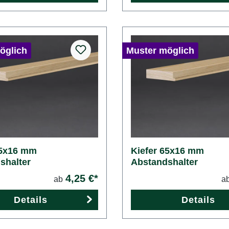
öglich
Muster möglich
45x16 mm
Kiefer 65x16 mm
shalter
Abstandshalter
4,25 €*
ab
a
Details
Details