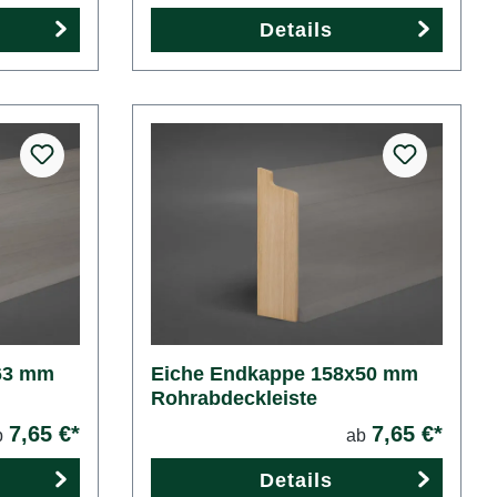
Details
63 mm
Eiche Endkappe 158x50 mm
Rohrabdeckleiste
7,65 €*
7,65 €*
b
ab
Details