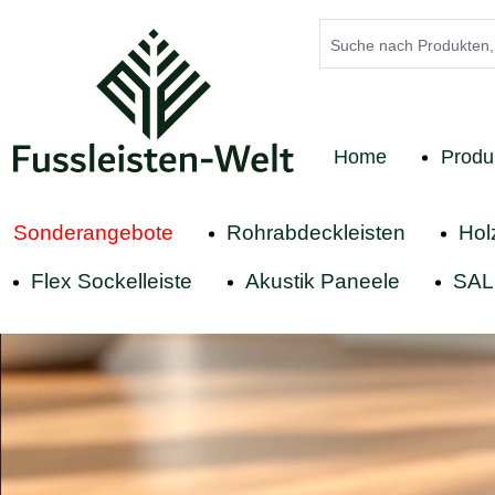
springen
Zur Hauptnavigation springen
Home
Produ
Sonderangebote
Rohrabdeckleisten
Hol
Flex Sockelleiste
Akustik Paneele
SAL