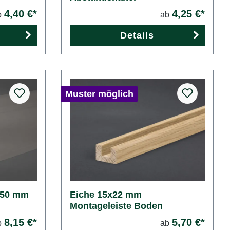
4,40 €*
4,25 €*
b
ab
Details
Muster möglich
x50 mm
Eiche 15x22 mm
Montageleiste Boden
8,15 €*
5,70 €*
b
ab