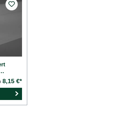
rt
8,15 €*
b