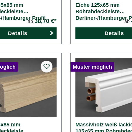
05x85 mm
Eiche 125x65 mm
eckleiste
Rohrabdeckleiste
-/Hamburger Profil
Berliner-/Hamburger Pr
38,70 €*
ab
ab
Details
Details
öglich
Muster möglich
5x85 mm
Massivholz weiß lackie
eckleiste
105x65 mm Rohrabdec