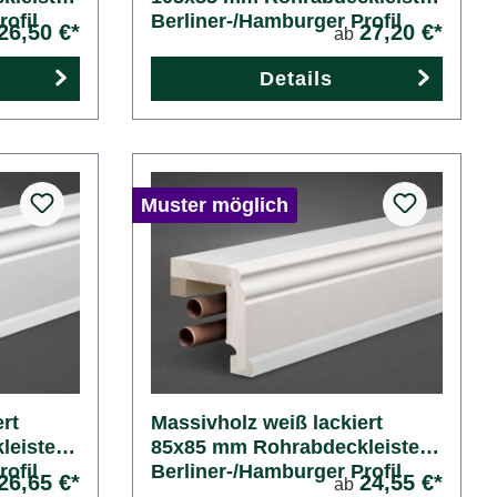
ofil
Berliner-/Hamburger Profil
26,50 €*
27,20 €*
ab
Details
Muster möglich
rt
Massivholz weiß lackiert
leiste
85x85 mm Rohrabdeckleiste
ofil
Berliner-/Hamburger Profil
26,65 €*
24,55 €*
ab