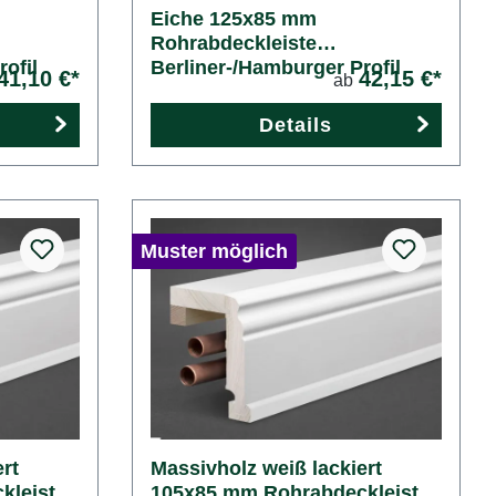
Eiche 125x85 mm
Rohrabdeckleiste
ofil
Berliner-/Hamburger Profil
41,10 €*
42,15 €*
ab
Details
Muster möglich
rt
Massivholz weiß lackiert
kleiste
105x85 mm Rohrabdeckleiste