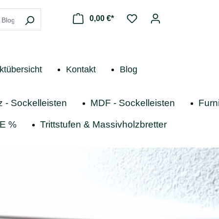
0,00 €*
ktübersicht
Kontakt
Blog
z - Sockelleisten
MDF - Sockelleisten
Furni
E %
Trittstufen & Massivholzbretter