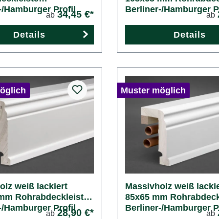
-/Hamburger Profil
Berliner-/Hamburger Pr
34,45 €*
ab
ab
Details
Details
öglich
Muster möglich
lz weiß lackiert
Massivholz weiß lackie
mm Rohrabdeckleiste
85x65 mm Rohrabdeck
-/Hamburger Profil
Berliner-/Hamburger Pr
28,90 €*
ab
ab