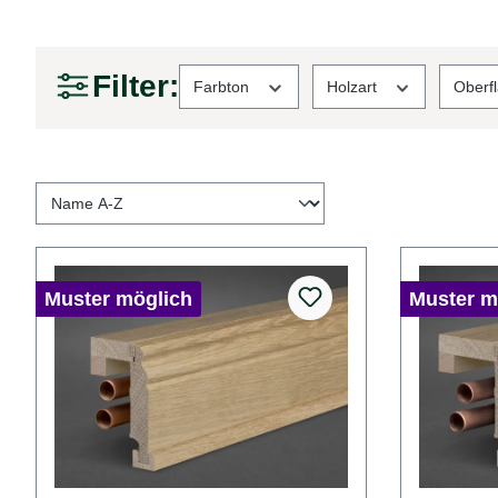
Filter:
Farbton
Holzart
Oberf
Muster möglich
Muster m