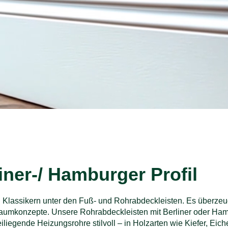
iner-/ Hamburger Profil
en Klassikern unter den Fuß- und Rohrabdeckleisten. Es überz
e Raumkonzepte. Unsere Rohrabdeckleisten mit Berliner oder Ha
eiliegende Heizungsrohre stilvoll – in Holzarten wie Kiefer, Eic