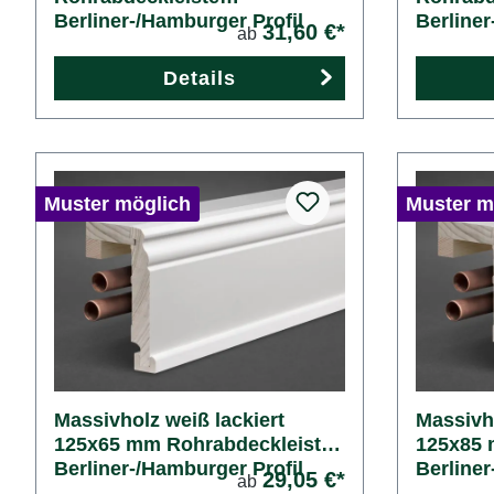
Berliner-/Hamburger Profil
Berliner
31,60 €*
ab
Details
Muster möglich
Muster m
Massivholz weiß lackiert
Massivho
125x65 mm Rohrabdeckleiste
125x85 
Berliner-/Hamburger Profil
Berliner
29,05 €*
ab