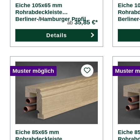
Eiche 105x65 mm
Eiche 1
Rohrabdeckleiste
Rohrabd
Berliner-/Hamburger Profil
Berliner
35,85 €*
ab
Details
Muster möglich
Muster m
Eiche 85x65 mm
Eiche 8
Rohrabdeckleiste
Rohrabd