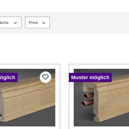
läche
Preis
öglich
Muster möglich