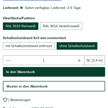
Lieferzeit:
Sofort verfügbar, Lieferzeit: 3-5 Tage
auswählen
Oberfläche/Farbton
RAL 9010 Reinweiß
RAL 9016 Verkehrsweiß
auswählen
Schallschutzband 6x3 mm vormontiert
mit Schallschutzband anthrazit
ohne Schallschutzband
Produkt Anzahl: Gib den gewünschten Wert ei
St. (2,4 m)
In den Warenkorb
Muster in den Warenkorb
| Bewertungen