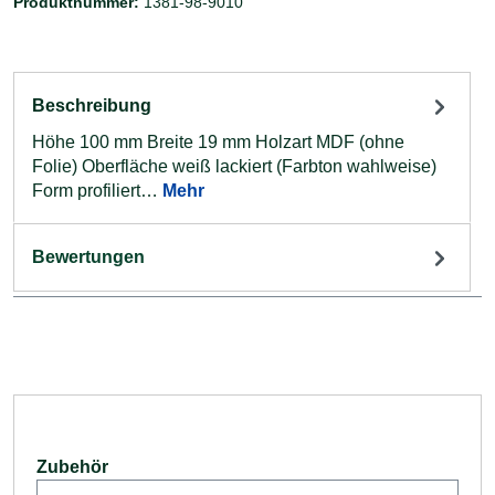
Produktnummer:
1381-98-9010
Beschreibung
Höhe 100 mm Breite 19 mm Holzart MDF (ohne
Folie) Oberfläche weiß lackiert (Farbton wahlweise)
Form profiliert…
Mehr
Bewertungen
Produktgalerie überspringen
Zubehör