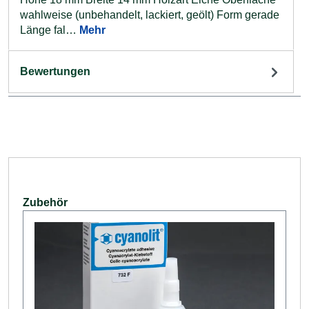
wahlweise (unbehandelt, lackiert, geölt) Form gerade
Länge fal…
Mehr
Bewertungen
Produktgalerie überspringen
Zubehör