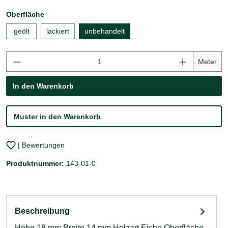
auswählen
Oberfläche
geölt
lackiert
unbehandelt
Produkt Anzahl: Gib den gewünschten Wert ei
Meter
In den Warenkorb
Muster in den Warenkorb
| Bewertungen
Produktnummer:
143-01-0
Beschreibung
Höhe 18 mm Breite 14 mm Holzart Eiche Oberfläche