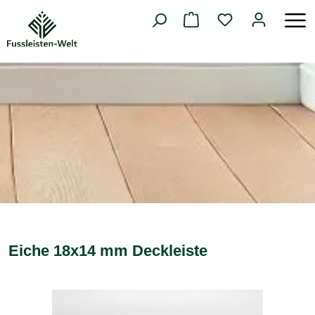
alt springen
Eiche 18x14 mm Deckleiste
Bildergalerie überspringen